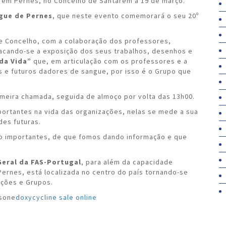
á em Pernes, no Concelho de Santarém a 19 de março.
gue de Pernes
, que neste evento comemorará o seu 20º
e Concelho, com a colaboração dos professores,
acando-se a exposição dos seus trabalhos, desenhos e
 da Vida”
que, em articulação com os professores e a
s e futuros dadores de sangue, por isso é o Grupo que
.
imeira chamada, seguida de almoço por volta das 13h00.
rtantes na vida das organizações, nelas se mede a sua
des futuras.
to importantes, de que fomos dando informação e que
Geral da FAS-Portugal
, para além da capacidade
ernes, está localizada no centro do país tornando-se
ações e Grupos.
sone
doxycycline sale online