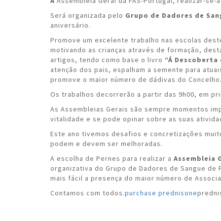
A
Assembleia Geral da FAS-Portugal, realizar-se-
Será organizada pelo
Grupo de Dadores de San
aniversário.
Promove um excelente trabalho nas escolas dest
motivando as crianças através de formação, dest
artigos, tendo como base o livro
“Á Descoberta
atenção dos pais, espalham a semente para atuai
promove o maior número de dádivas do Concelho
Os trabalhos decorrerão a partir das 9h00, em pr
As Assembleias Gerais são sempre momentos impo
vitalidade e se pode opinar sobre as suas ativida
Este ano tivemos desafios e concretizações mui
podem e devem ser melhoradas.
A escolha de Pernes para realizar a
Assembleia 
organizativa do Grupo de Dadores de Sangue de P
mais fácil a presença do maior número de Associ
Contamos com todos.
purchase prednisone
predni