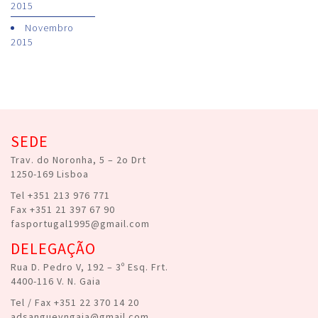
2015
Novembro
2015
SEDE
Trav. do Noronha, 5 – 2o Drt
1250-169 Lisboa
Tel +351 213 976 771
Fax +351 21 397 67 90
fasportugal1995@gmail.com
DELEGAÇÃO
Rua D. Pedro V, 192 – 3º Esq. Frt.
4400-116 V. N. Gaia
Tel / Fax +351 22 370 14 20
adsanguevngaia@gmail.com