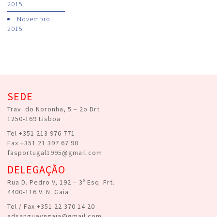
2015
Novembro
2015
SEDE
Trav. do Noronha, 5 – 2o Drt
1250-169 Lisboa
Tel +351 213 976 771
Fax +351 21 397 67 90
fasportugal1995@gmail.com
DELEGAÇÃO
Rua D. Pedro V, 192 – 3º Esq. Frt.
4400-116 V. N. Gaia
Tel / Fax +351 22 370 14 20
adsanguevngaia@gmail.com